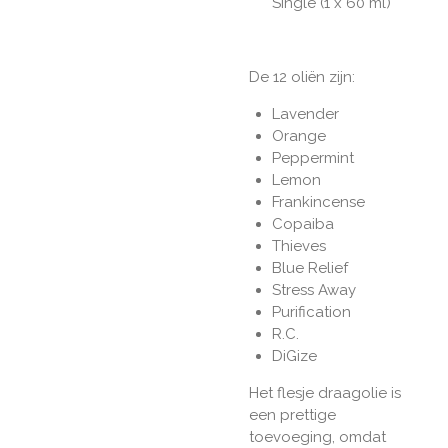
Single (1 x 60 ml)
De 12 oli
ë
n zijn:
Lavender
Orange
Peppermint
Lemon
Frankincense
Copaiba
Thieves
Blue Relief
Stress Away
Purification
R.C.
DiGize
Het flesje draagolie is
een prettige
toevoeging, omdat