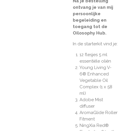
Na je bestelling
ontvang je van mij
persoonlijke
begeleiding en
toegang tot de
Oilosophy Hub.
In de starterkit vind je:
12 flesjes 5 ml
essenti
ële oliën
Young Living V-
6® Enhanced
Vegetable Oil
Complex (1 x 58
ml)
Adobe Mist
diffuser
AromaGlide Roller
Fitment
NingXia Red®