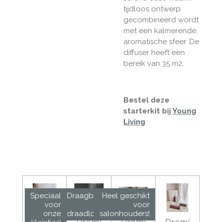
tijdloos ontwerp
gecombineerd wordt
met een kalmerende,
aromatische sfeer. De
diffuser heeft een
bereik van 35 m2.
Bestel deze
starterkit bij
Young
Living
Speciaal
Draagbaar
Heel geschikt
voor
en
voor
onze
draadloos!
salonhouders!