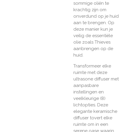
sommige oli
ë
n te
krachtig zijn om
onverdund op je huid
aan te brengen. Op
deze manier kun je
veilig de essenti
ë
le
olie zoals Thieves
aanbrengen op de
huid.
Transformeer elke
ruimte met deze
ultrasone diffuser met
aanpasbare
instellingen en
veelkleurige (8)
lichtopties. Deze
elegante keramische
diffuser tovert elke
ruimte om in een
serene oase waarin