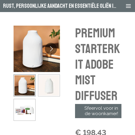
Rust, persoonlijke aandacht en essentiële oliën in Arnhem
Ga
direct
naar
de
Premium
hoofdinhoud
Starterk
it Adobe
Mist
Diffuser
Sfeervol voor in
de woonkamer!
€ 198,43