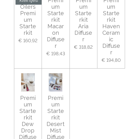
Little
Premi
Premi
Premi
kleintjes!
Oilers
um
um
um
Premi
Starte
Starte
Starte
um
rkit
rkit
rkit
Starte
Macar
Aria
Haven
rkit
on
Diffuse
Ceram
Diffuse
r
ic
€ 160,92
r
Diffuse
€ 318,82
r
€ 198,43
€ 194,80
Premi
Premi
um
um
Starte
Starte
rkit
rkit
Dew
Desert
Drop
Mist
Diffuse
Diffuse